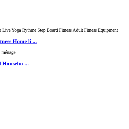
ness Home li ...
 Househo ...