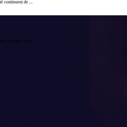
é continuent de ...
du Jiangsu, Chine