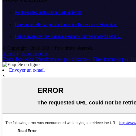
Kettlebells: utilisations et objectif
Une nouvelle façon de faire de l'exercice: Stepobic
Faire avancer les soins de santé: l'avenir de Medic ...
© Copyright - 2010-2024: Tous droits réservés.
Sitemap
-
Ampli mobile
Étape d'exercice
,
Plateforme de pas d'exercice
,
Plate-forme de pas
,
Ha
Envoyer un e-mail
x