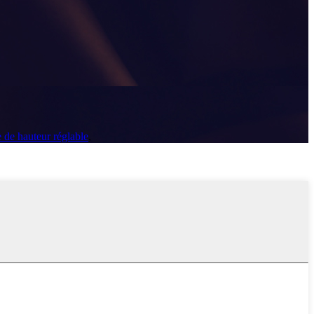
 de hauteur réglable
,