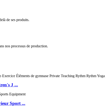
delà de ses produits.
ans nos processus de production.
en's J ...
eur Sport ...