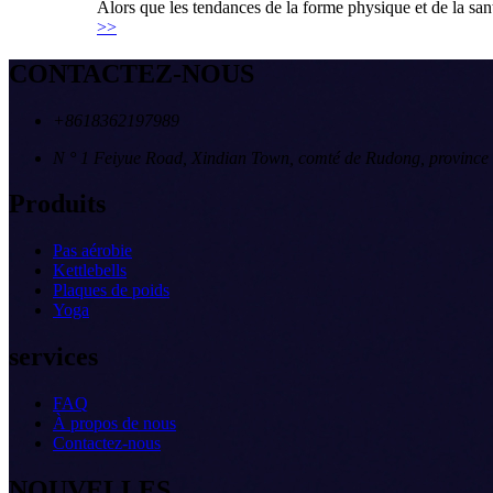
Alors que les tendances de la forme physique et de la sant
>>
CONTACTEZ-NOUS
+8618362197989
N ° 1 Feiyue Road, Xindian Town, comté de Rudong, province 
Produits
Pas aérobie
Kettlebells
Plaques de poids
Yoga
services
FAQ
À propos de nous
Contactez-nous
NOUVELLES