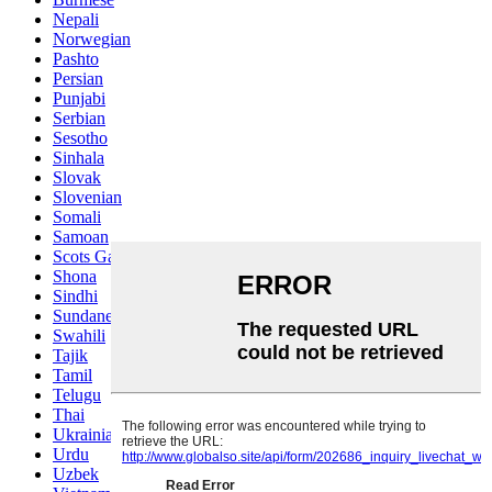
Nepali
Norwegian
Pashto
Persian
Punjabi
Serbian
Sesotho
Sinhala
Slovak
Slovenian
Somali
Samoan
Scots Gaelic
Shona
Sindhi
Sundanese
Swahili
Tajik
Tamil
Telugu
Thai
Ukrainian
Urdu
Uzbek