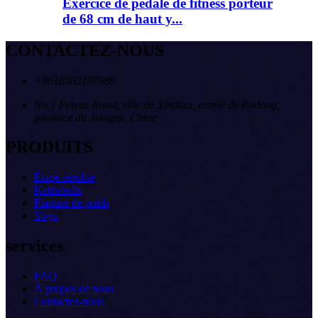
Exercice de pédale de fitness porteur
de 68 cm de haut y...
CONTACTEZ-NOUS
+8618362197989
No.1 Feiyue Road, ville de Xindian, comté de Rudong,
province du Jiangsu, Chine
PRODUITS
Étape aérobie
Kettlebells
Plaques de poids
Yoga
services
FAQ
À propos de nous
Contactez-nous