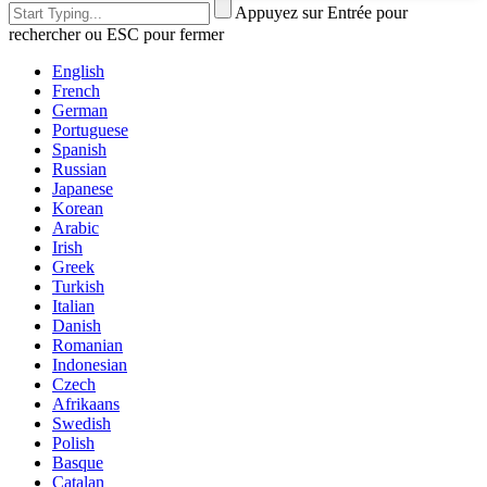
Appuyez sur Entrée pour
rechercher ou ESC pour fermer
English
French
German
Portuguese
Spanish
Russian
Japanese
Korean
Arabic
Irish
Greek
Turkish
Italian
Danish
Romanian
Indonesian
Czech
Afrikaans
Swedish
Polish
Basque
Catalan