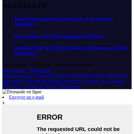
NOUVELLES
Faire progresser les soins de santé : l'avenir de la
médecine...
Step aérobic : une étoile montante du fitness...
L'industrie de l'aérobic connaît une croissance au milieu
des fitness...
© Copyright - 2010-2024 : Tous droits réservés.
Plan du site
-
AMP mobile
Étape d'exercice
,
Marche d'exercice à hauteur réglable
,
Plateforme
marchepied
,
Plateforme d'étape d'exercice
,
Hauteur de la marche
d'exercice
,
Stepper aérobie d'entraînement
,
Envoyer un e-mail
x